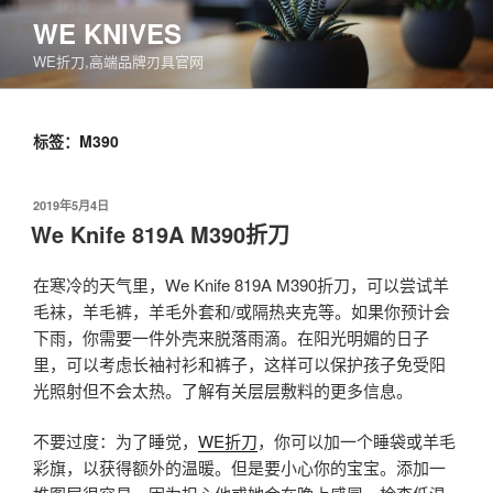
跳
WE KNIVES
至
WE折刀,高端品牌刃具官网
内
容
标签：M390
发
2019年5月4日
布
We Knife 819A M390折刀
于
在寒冷的天气里，We Knife 819A M390折刀，可以尝试羊
毛袜，羊毛裤，羊毛外套和/或隔热夹克等。如果你预计会
下雨，你需要一件外壳来脱落雨滴。在阳光明媚的日子
里，可以考虑长袖衬衫和裤子，这样可以保护孩子免受阳
光照射但不会太热。了解有关层层敷料的更多信息。
不要过度：为了睡觉，
WE折刀
，你可以加一个睡袋或羊毛
彩旗，以获得额外的温暖。但是要小心你的宝宝。添加一