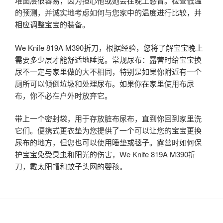
堆图层很容易，因为担心他或她会在晚上感冒。检查低温
的预测，并诚实地考虑如何与您家中的温度进行比较，并
相应调整宝宝的装备。
We Knife 819A M390折刀，根据经验，您将了解宝宝晚上
需要多少层才能舒适地睡觉。常规尿布：露营时给宝宝换
尿不一定与家里做的大不相同，特别是如果你附近有一个
厕所可以倾倒垃圾和处理尿布。如果你在家里使用布尿
布，你不必在户外时放弃它。
带上一个密封袋，用于存放脏布尿布，直到你回到家里洗
它们。便携式更衣垫为您提供了一个可以让您的宝宝更换
尿布的地方，但您也可以使用睡垫或毯子。露营时如何保
护宝宝免受臭虫和阳光的伤害，We Knife 819A M390折
刀，戴太阳帽和蚊子头网的婴孩。